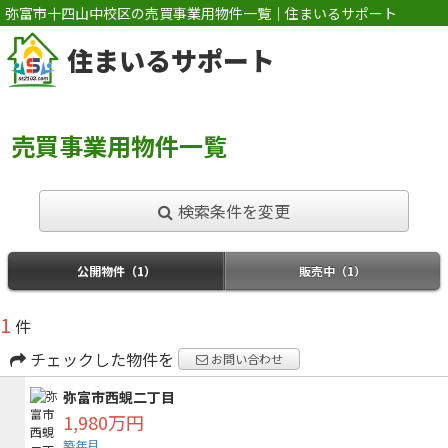
弥富市十四山中校区の売買事業用物件一覧｜住まいるサポート
住まいるサポート
売買事業用物件一覧
検索条件を変更
公開物件（1）
販売中（1）
1
件
チェックした物件を
お問い合わせ
弥富市西蜆二丁目
1,980万円
築年月