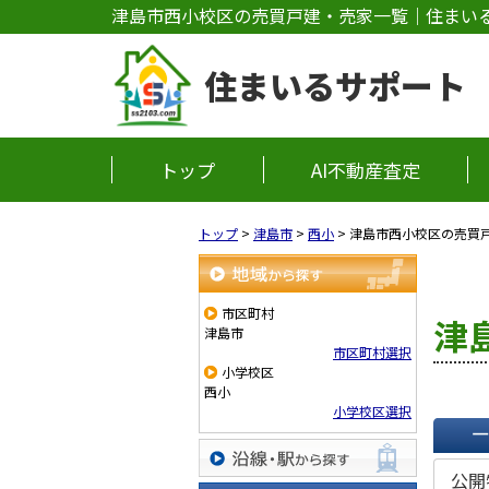
津島市西小校区の売買戸建・売家一覧｜住まい
住まいるサポート
トップ
AI不動産査定
トップ
>
津島市
>
西小
>
津島市西小校区の売買
地域から探す
市区町村
津
津島市
市区町村選択
小学校区
西小
小学校区選択
一覧で
公開