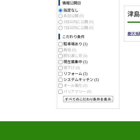
情報公開日
指定なし
津島
本日公開
(0)
3日以内に公開
(0)
7日以内に公開
(0)
鹿伏兎
こだわり条件
駐車場あり
(1)
角地
(0)
即引渡し可
(0)
現在募集中
(1)
値下げ
(0)
リフォーム
(1)
システムキッチン
(1)
オール電化
(0)
バリアフリー
(0)
すべてのこだわり条件を見る