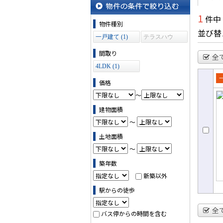
沿線・駅から探す
1
件中
物件の条件で絞り込む
物件種別
並び替
一戸建て (1)
テラスハウ
ス (0)
間取り
全
4LDK (1)
価格
売
～
て
建物面積
～
土地面積
～
築年数
新築以外
駅からの徒歩
全
バス停からの時間を含む