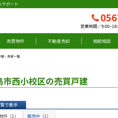
るサポート
056
営業時間／9:00~
売買物件
不動産売却
相続相談
戸建・売家一覧
島市西小校区の売買戸建
表示
物件（1）
販売中（1）