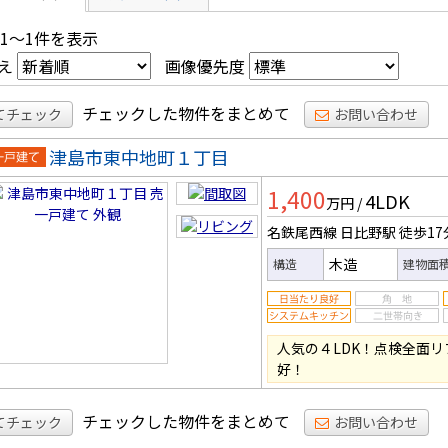
 1～1件を表示
え
画像優先度
チェックした物件をまとめて
てチェック
お問い合わせ
津島市東中地町１丁目
一戸建
1,400
4LDK
万円
/
名鉄尾西線 日比野駅
徒歩17
木造
構造
建物面
人気の４LDK！点検全面
好！
チェックした物件をまとめて
てチェック
お問い合わせ