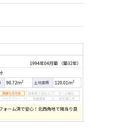
1994年04月築
（築32年）
分
2
2
90.72m
120.01m
積
土地面積
リフォーム済で安心！北西角地で陽当り良