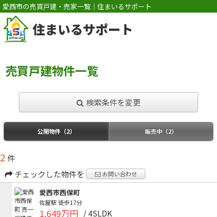
愛西市の売買戸建・売家一覧｜住まいるサポート
住まいるサポート
売買戸建物件一覧
検索条件を変更
公開物件（2）
販売中（2）
2
件
チェックした物件を
お問い合わせ
愛西市西保町
佐屋駅
徒歩17分
1,649万円
/ 4SLDK