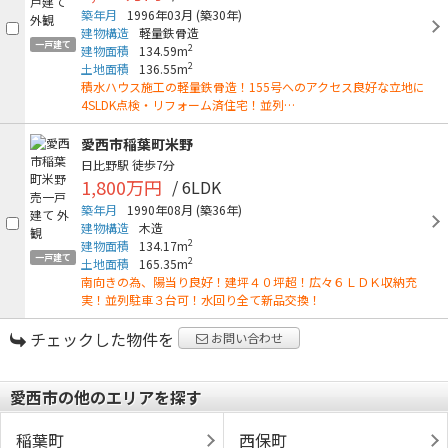
築年月
1996年03月
(築30年)
建物構造
軽量鉄骨造
一戸建て
2
建物面積
134.59m
2
土地面積
136.55m
積水ハウス施工の軽量鉄骨造！155号へのアクセス良好な立地に
4SLDK点検・リフォーム済住宅！並列…
愛西市稲葉町米野
日比野駅
徒歩7分
1,800万円
/ 6LDK
築年月
1990年08月
(築36年)
建物構造
木造
2
建物面積
134.17m
一戸建て
2
土地面積
165.35m
南向きの為、陽当り良好！建坪４０坪超！広々６ＬＤＫ収納充
実！並列駐車３台可！水回り全て新品交換！
チェックした物件を
お問い合わせ
愛西市の他のエリアを探す
稲葉町
西保町