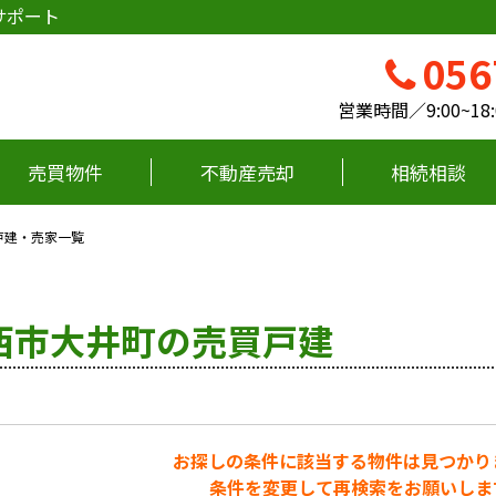
サポート
056
営業時間／9:00~
売買物件
不動産売却
相続相談
戸建・売家一覧
西市大井町の売買戸建
お探しの条件に該当する物件は見つかり
条件を変更して再検索をお願いしま