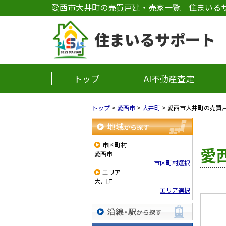
愛西市大井町の売買戸建・売家一覧｜住まいる
住まいるサポート
トップ
AI不動産査定
トップ
>
愛西市
>
大井町
>
愛西市大井町の売買
地域から探す
市区町村
愛
愛西市
市区町村選択
エリア
大井町
エリア選択