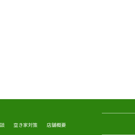
談
空き家対策
店舗概要