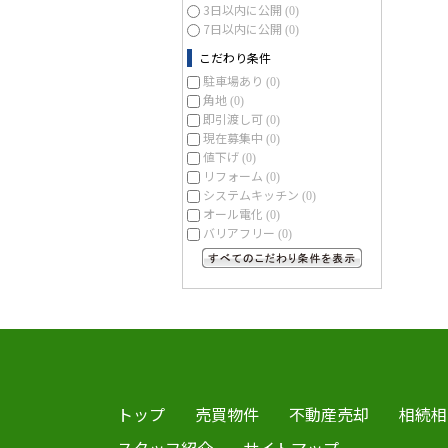
3日以内に公開
(0)
7日以内に公開
(0)
こだわり条件
駐車場あり
(0)
角地
(0)
即引渡し可
(0)
現在募集中
(0)
値下げ
(0)
リフォーム
(0)
システムキッチン
(0)
オール電化
(0)
バリアフリー
(0)
すべてのこだわり条件を見る
トップ
売買物件
不動産売却
相続相