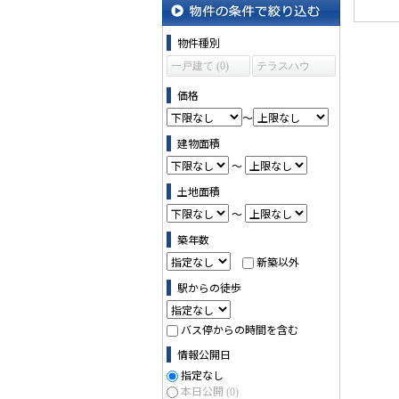
沿線・駅から探す
物件の条件で絞り込む
物件種別
一戸建て (0)
テラスハウ
ス (0)
価格
～
建物面積
～
土地面積
～
築年数
新築以外
駅からの徒歩
バス停からの時間を含む
情報公開日
指定なし
本日公開
(0)