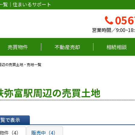
一覧｜住まいるサポート
056
営業時間／9:00~
売買物件
不動産売却
相続相談
周辺の売買土地・売地一覧
鉄弥富駅周辺の売買土地
表示
物件（4）
販売中（4）