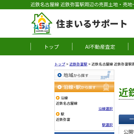
近鉄名古屋線 近鉄弥富駅周辺の売買土地・売地
住まいるサポート
トップ
AI不動産査定
トップ
>
近鉄弥富駅
>
近鉄名古屋線 近鉄弥富駅
地域から探す
近
沿線・駅から探す
沿線
近鉄名古屋線
沿線選択
駅
近鉄弥富
駅選択
一覧で
公開