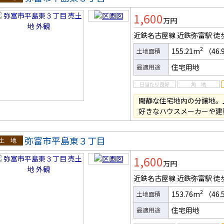
土地
1,600
万円
近鉄名古屋線 近鉄弥富駅
徒
2
155.21m
（46.
土地面積
住宅用地
最適用途
閑静な住宅地内の分譲地。
好きなハウスメーカーや建
弥富市平島東３丁目
土地
1,600
万円
近鉄名古屋線 近鉄弥富駅
徒
2
153.76m
（46.
土地面積
住宅用地
最適用途