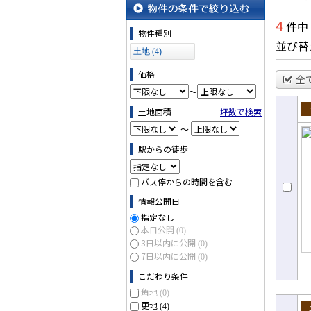
4
件中
物件の条件で絞り込む
物件種別
並び替
土地 (4)
価格
全
～
土地面積
坪数で検索
売
～
駅からの徒歩
バス停からの時間を含む
情報公開日
指定なし
本日公開
(0)
3日以内に公開
(0)
7日以内に公開
(0)
こだわり条件
角地
(0)
更地
(4)