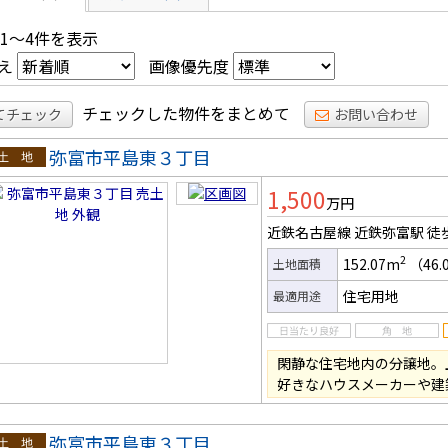
 1～4件を表示
え
画像優先度
チェックした物件をまとめて
てチェック
お問い合わせ
弥富市平島東３丁目
土地
1,500
万円
近鉄名古屋線 近鉄弥富駅
徒
2
152.07m
（46.
土地面積
住宅用地
最適用途
閑静な住宅地内の分譲地。
好きなハウスメーカーや建
弥富市平島東３丁目